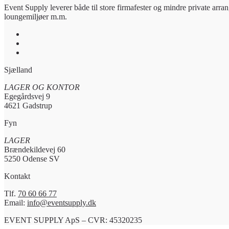
Event Supply leverer både til store firmafester og mindre private arran
loungemiljøer m.m.
Sjælland
LAGER OG KONTOR
Egegårdsvej 9
4621 Gadstrup
Fyn
LAGER
Brændekildevej 60
5250 Odense SV
Kontakt
Tlf.
70 60 66 77
Email:
info@eventsupply.dk
EVENT SUPPLY ApS – CVR: 45320235