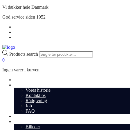
Vi dækker hele Danmark
God service siden 1952
Handelsbetingelser
Privatlivspolitik
Min Konto
Products search
0
Ingen varer i kurven.
Shop
Om os
Vores historie
Kontakt os
Rådgivning
Job
FAQ
Cases
Inspiration
Billeder