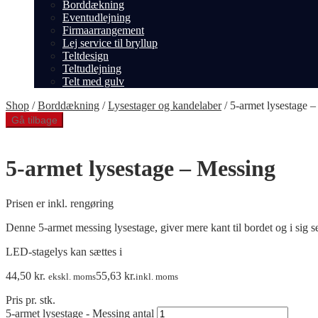
Borddækning
Eventudlejning
Firmaarrangement
Lej service til bryllup
Teltdesign
Teltudlejning
Telt med gulv
Shop
/
Borddækning
/
Lysestager og kandelaber
/
5-armet lysestage 
Gå tilbage
5-armet lysestage – Messing
Prisen er inkl. rengøring
Denne 5-armet messing lysestage, giver mere kant til bordet og i sig 
LED-stagelys kan sættes i
44,50
kr.
55,63
kr.
ekskl. moms
inkl. moms
Pris pr. stk.
5-armet lysestage - Messing antal