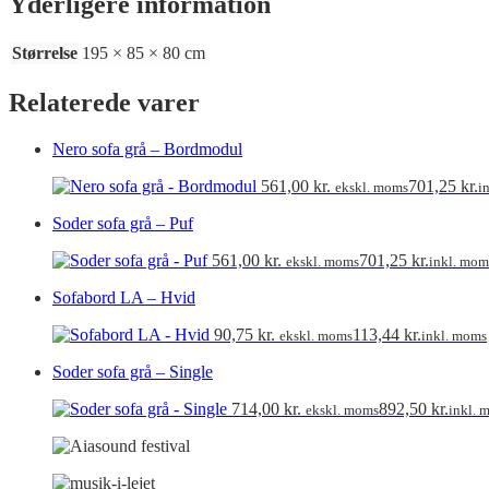
Yderligere information
Størrelse
195 × 85 × 80 cm
Relaterede varer
Nero sofa grå – Bordmodul
561,00
kr.
701,25
kr.
ekskl. moms
i
Soder sofa grå – Puf
561,00
kr.
701,25
kr.
ekskl. moms
inkl. mom
Sofabord LA – Hvid
90,75
kr.
113,44
kr.
ekskl. moms
inkl. moms
Soder sofa grå – Single
714,00
kr.
892,50
kr.
ekskl. moms
inkl. 