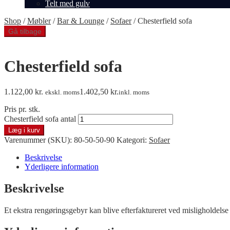
Telt med gulv
Shop
/
Møbler
/
Bar & Lounge
/
Sofaer
/
Chesterfield sofa
Gå tilbage
Chesterfield sofa
1.122,00
kr.
1.402,50
kr.
ekskl. moms
inkl. moms
Pris pr. stk.
Chesterfield sofa antal
Læg i kurv
Varenummer (SKU):
80-50-50-90
Kategori:
Sofaer
Beskrivelse
Yderligere information
Beskrivelse
Et ekstra rengøringsgebyr kan blive efterfaktureret ved misligholdelse a