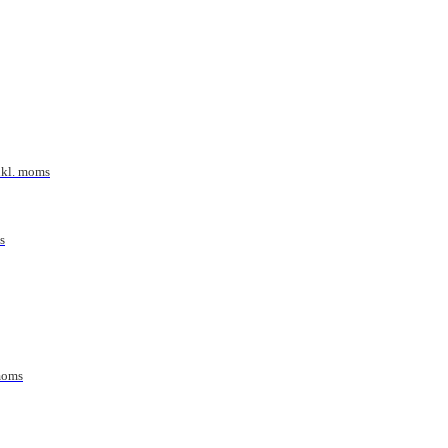
nkl. moms
s
moms