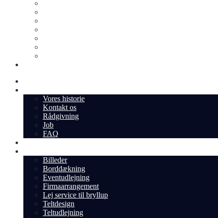
Borddækning
Eventudlejning
Firmaarrangement
Lej service til bryllup
Teltdesign
Teltudlejning
Telt med gulv
Min Konto
Shop
Om os
Vores historie
Kontakt os
Rådgivning
Job
FAQ
Cases
Inspiration
Billeder
Borddækning
Eventudlejning
Firmaarrangement
Lej service til bryllup
Teltdesign
Teltudlejning