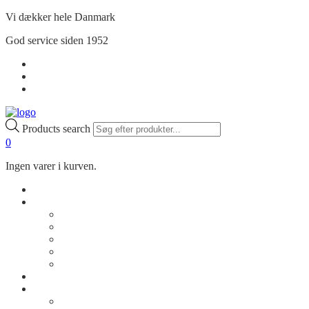
Vi dækker hele Danmark
God service siden 1952
Handelsbetingelser
Privatlivspolitik
Min Konto
Products search
0
Ingen varer i kurven.
Shop
Om os
Vores historie
Kontakt os
Rådgivning
Job
FAQ
Cases
Inspiration
Billeder