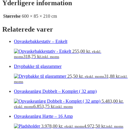
Yderligere information
Størrelse
600 × 85 × 210 cm
Relaterede varer
Opvaskebakkestativ – Enkelt
255,00
kr.
ekskl.
318,75
kr.
moms
inkl. moms
Drypbakke til glasrammer
25,50
kr.
31,88
kr.
ekskl. moms
inkl.
moms
Opvaskeanlæg Dobbelt – Komplet ( 32 amp)
5.483,00
kr.
6.853,75
kr.
ekskl. moms
inkl. moms
Opvaskeanlæg Hætte – 16 Amp
3.978,00
kr.
4.972,50
kr.
ekskl. moms
inkl. moms