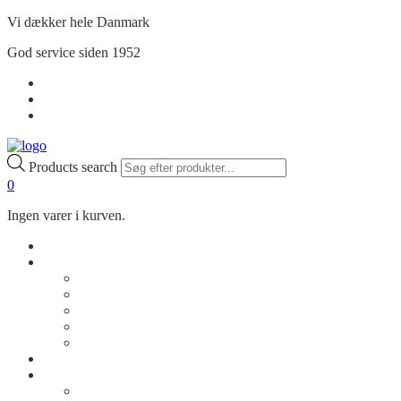
Vi dækker hele Danmark
God service siden 1952
Handelsbetingelser
Privatlivspolitik
Min Konto
Products search
0
Ingen varer i kurven.
Shop
Om os
Vores historie
Kontakt os
Rådgivning
Job
FAQ
Cases
Inspiration
Billeder