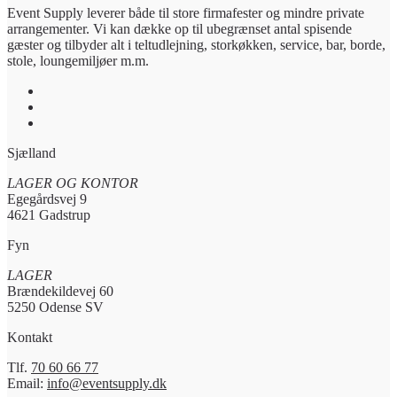
Event Supply leverer både til store firmafester og mindre private
arrangementer. Vi kan dække op til ubegrænset antal spisende
gæster og tilbyder alt i teltudlejning, storkøkken, service, bar, borde,
stole, loungemiljøer m.m.
Sjælland
LAGER OG KONTOR
Egegårdsvej 9
4621 Gadstrup
Fyn
LAGER
Brændekildevej 60
5250 Odense SV
Kontakt
Tlf.
70 60 66 77
Email:
info@eventsupply.dk