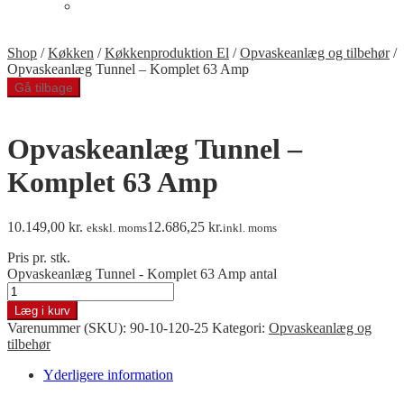
Telt med gulv
Min Konto
Shop
/
Køkken
/
Køkkenproduktion El
/
Opvaskeanlæg og tilbehør
/
Opvaskeanlæg Tunnel – Komplet 63 Amp
Gå tilbage
Opvaskeanlæg Tunnel –
Komplet 63 Amp
10.149,00
kr.
12.686,25
kr.
ekskl. moms
inkl. moms
Pris pr. stk.
Opvaskeanlæg Tunnel - Komplet 63 Amp antal
Læg i kurv
Varenummer (SKU):
90-10-120-25
Kategori:
Opvaskeanlæg og
tilbehør
Yderligere information