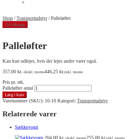
Telt med gulv
Min Konto
Shop
/
Transportudstyr
/
Palleløfter
Gå tilbage
Palleløfter
Kan kun udlejes, hvis der lejes andre varer også.
357,00
kr.
446,25
kr.
ekskl. moms
inkl. moms
Pris pr. stk.
Palleløfter antal
Læg i kurv
Varenummer (SKU):
10-10
Kategori:
Transportudstyr
Relaterede varer
Sækkevogn
204,00
kr.
255,00
kr.
ekskl. moms
inkl. moms