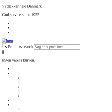
Vi dækker hele Danmark
God service siden 1952
Handelsbetingelser
Privatlivspolitik
Min Konto
Products search
0
Ingen varer i kurven.
Shop
Om os
Vores historie
Kontakt os
Rådgivning
Job
FAQ
Cases
Inspiration
Billeder