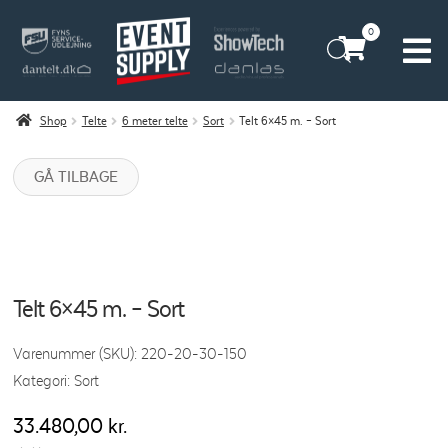
0
Vores historie
Billeder
Shop
Telte
6 meter telte
Sort
Telt 6×45 m. – Sort
Kontakt os
Borddækning
GÅ TILBAGE
Rådgivning
Eventudlejning
Job
Firmaarrangement
FAQ
Lej service til bryllup
Telt 6×45 m. – Sort
Teltdesign
Varenummer (SKU):
220-20-30-150
Kategori:
Sort
Teltudlejning
33.480,00
kr.
Telt med gulv