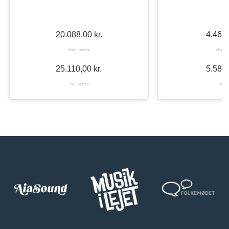
20.088,00
kr.
4.464
ekskl. moms
ekskl.
25.110,00
kr.
5.580
inkl. moms
inkl.