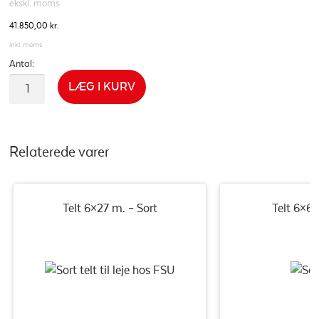
ekskl. moms
41.850,00
kr.
inkl. moms
LÆG I KURV
Relaterede varer
Telt 6×27 m. – Sort
Telt 6×6 