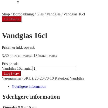
Telt med gulv
Min Konto
Shop
/
Borddækning
/
Glas
/
Vandglas
/
Vandglas 16cl
Gå tilbage
Vandglas 16cl
Prisen er inkl. opvask
3,30
kr.
4,13
kr.
ekskl. moms
inkl. moms
Pris pr. stk.
Vandglas 16cl antal
Læg i kurv
Varenummer (SKU):
20-20-70-10
Kategori:
Vandglas
Yderligere information
Yderligere information
Størrelse
5,5 × 10 cm