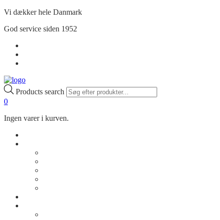
Vi dækker hele Danmark
God service siden 1952
Handelsbetingelser
Privatlivspolitik
Min Konto
Products search
0
Ingen varer i kurven.
Shop
Om os
Vores historie
Kontakt os
Rådgivning
Job
FAQ
Cases
Inspiration
Billeder