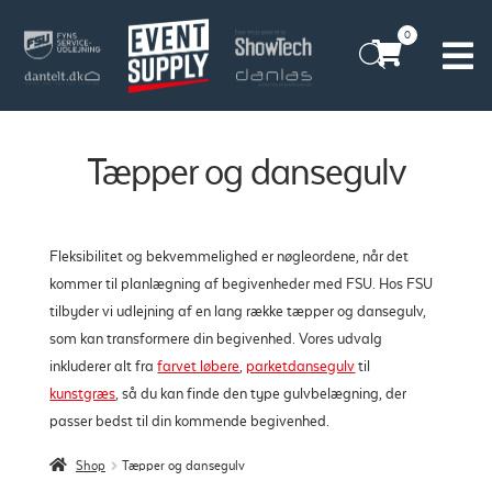
0
Vores historie
Billeder
Kontakt os
Borddækning
Tæpper og dansegulv
Rådgivning
Eventudlejning
Job
Firmaarrangement
Fleksibilitet og bekvemmelighed er nøgleordene, når det
kommer til planlægning af begivenheder med FSU. Hos FSU
FAQ
Lej service til bryllup
tilbyder vi udlejning af en lang række tæpper og dansegulv,
som kan transformere din begivenhed. Vores udvalg
Teltdesign
inkluderer alt fra
farvet løbere
,
parketdansegulv
til
kunstgræs
, så du kan finde den type gulvbelægning, der
Teltudlejning
passer bedst til din kommende begivenhed.
Shop
Tæpper og dansegulv
Telt med gulv