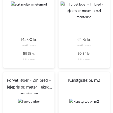
145,00
kr.
64,75
kr.
ekskl. moms
ekskl. moms
181,25
kr.
80,94
kr.
inkl. moms
inkl. moms
Farvet løber – 2m bred –
Kunstgræs pr. m2
lejepris pr. meter – ekskl.
montering