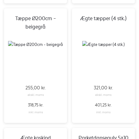
Tæppe Ø200cm –
Ægte tæpper (4 stk.)
beigegrå
255,00
kr.
321,00
kr.
ekskl. moms
ekskl. moms
318,75
kr.
401,25
kr.
inkl. moms
inkl. moms
Ægte koskind
Parketdansegulv 5×10