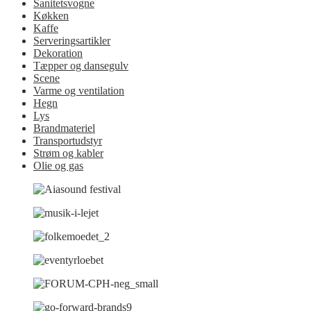
Sanitetsvogne
Køkken
Kaffe
Serveringsartikler
Dekoration
Tæpper og dansegulv
Scene
Varme og ventilation
Hegn
Lys
Brandmateriel
Transportudstyr
Strøm og kabler
Olie og gas