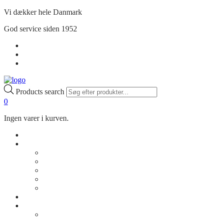
Vi dækker hele Danmark
God service siden 1952
Handelsbetingelser
Privatlivspolitik
Min Konto
Products search
0
Ingen varer i kurven.
Shop
Om os
Vores historie
Kontakt os
Rådgivning
Job
FAQ
Cases
Inspiration
Billeder