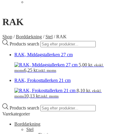
Telt med gulv
Min Konto
RAK
Shop
/
Borddækning
/
Stel
/
RAK
Products search
RAK, Middagstallerken 27 cm
5,00
kr.
ekskl.
6,25
kr.
moms
inkl. moms
RAK, Frokosttallerken 21 cm
8,10
kr.
ekskl.
10,13
kr.
moms
inkl. moms
Products search
Varekategorier
Borddækning
Stel