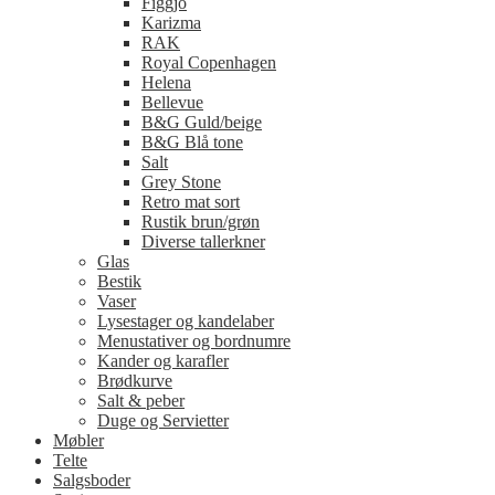
Figgjo
Karizma
RAK
Royal Copenhagen
Helena
Bellevue
B&G Guld/beige
B&G Blå tone
Salt
Grey Stone
Retro mat sort
Rustik brun/grøn
Diverse tallerkner
Glas
Bestik
Vaser
Lysestager og kandelaber
Menustativer og bordnumre
Kander og karafler
Brødkurve
Salt & peber
Duge og Servietter
Møbler
Telte
Salgsboder