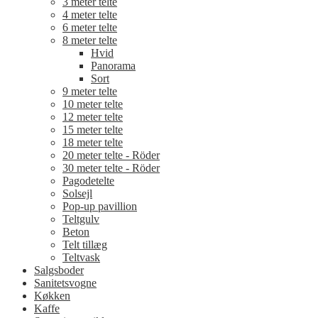
3 meter telte
4 meter telte
6 meter telte
8 meter telte
Hvid
Panorama
Sort
9 meter telte
10 meter telte
12 meter telte
15 meter telte
18 meter telte
20 meter telte - Röder
30 meter telte - Röder
Pagodetelte
Solsejl
Pop-up pavillion
Teltgulv
Beton
Telt tillæg
Teltvask
Salgsboder
Sanitetsvogne
Køkken
Kaffe