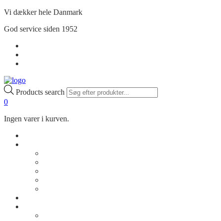
Vi dækker hele Danmark
God service siden 1952
Handelsbetingelser
Privatlivspolitik
Min Konto
Products search
0
Ingen varer i kurven.
Shop
Om os
Vores historie
Kontakt os
Rådgivning
Job
FAQ
Cases
Inspiration
Billeder